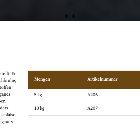
tellt. Er
Mengen
Artikelnummer
schbrühe,
toffen
eganes
5 kg
A206
ben
ders.
10 kg
A207
ischkäse,
ng aufs