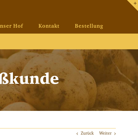
nser Hof
Kontakt
Bestellung
oßkunde
Zurück
Weiter