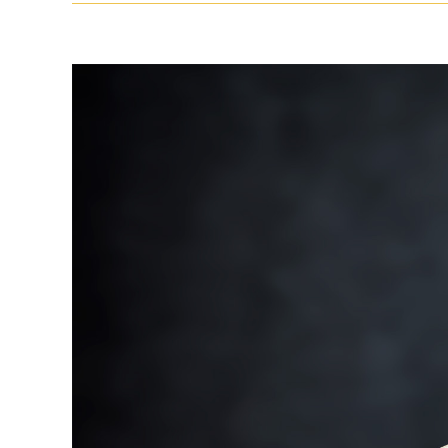
View
Larger
Image