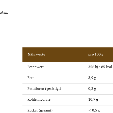
naken,
Nährwerte
pro 100 g
Brennwert
356 kj / 85 kcal
Fett
3,9 g
Fettsäuren (gesättigt)
0,3 g
Kohlenhydrate
10,7 g
Zucker (gesamt)
< 0,5 g