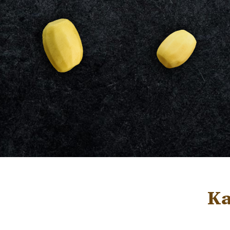
„Große
„Kleine
Runde“
Runde“
für Salat und
für Pell- oder
Pellkartoffeln
Bratkartoffeln
Zu dem Produkten >
Zu den Produkten >
Ka