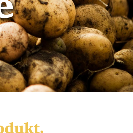
e
odukt.