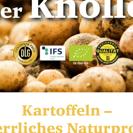
Knoll
der
Kartoffeln –
errliches Naturpr