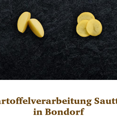
Schnitze
Scheiben
für die schwäbische
für Salate, Gratin oder
Küche
Bratkartoffeln
Zu den Produkten >
Zu den Produkten >
rtoffelverarbeitung Saut
in Bondorf