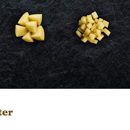
Würfel
Geviertelt
für Suppen und
für Salzkartoffeln
Eintöpfe
Zu den Produkten >
Zu den Produkten >
ter