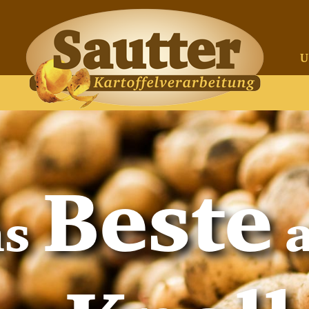
U
Beste
as
a