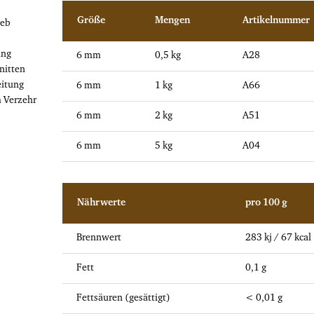
Größe
Mengen
Artikelnummer
ieb
ung
6 mm
0,5 kg
A28
nitten
eitung
6 mm
1 kg
A66
m Verzehr
6 mm
2 kg
A51
6 mm
5 kg
A04
Nährwerte
pro 100 g
Brennwert
283 kj / 67 kcal
Fett
0,1 g
Fettsäuren (gesättigt)
< 0,01 g