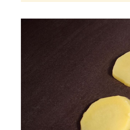
View
Larger
Image