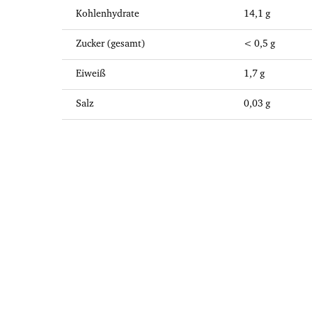
Kohlenhydrate
14,1 g
Zucker (gesamt)
< 0,5 g
Eiweiß
1,7 g
Salz
0,03 g