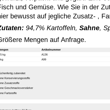
Fisch und Gemüse. Wie Sie in der Zut
hier bewusst auf jegliche Zusatz- , F
Zutaten:
94,7% Kartoffeln,
Sahne
, S
Größere Mengen auf Anfrage.
engen
Artikelnummer
,5 kg
A136
 kg
A99
üchenfertig zubereitet
hne Konservierungsstoffe
hne Zusatzstoffe
hne Geschmacksverstärker
hne Farbstoffe