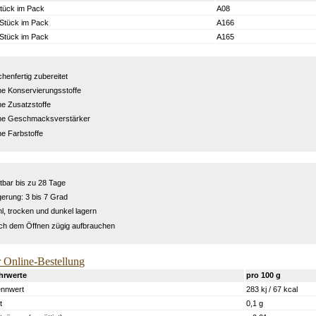
Stück im Pack
A08
 Stück im Pack
A166
 Stück im Pack
A165
henfertig zubereitet
e Konservierungsstoffe
e Zusatzstoffe
ne Geschmacksverstärker
e Farbstoffe
tbar bis zu 28 Tage
erung: 3 bis 7 Grad
l, trocken und dunkel lagern
h dem Öffnen zügig aufbrauchen
r Online-Bestellung
hrwerte
pro 100 g
ennwert
283 kj / 67 kcal
t
0,1 g